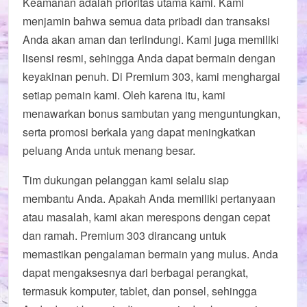
Keamanan adalah prioritas utama kami. Kami
menjamin bahwa semua data pribadi dan transaksi
Anda akan aman dan terlindungi. Kami juga memiliki
lisensi resmi, sehingga Anda dapat bermain dengan
keyakinan penuh. Di Premium 303, kami menghargai
setiap pemain kami. Oleh karena itu, kami
menawarkan bonus sambutan yang menguntungkan,
serta promosi berkala yang dapat meningkatkan
peluang Anda untuk menang besar.
Tim dukungan pelanggan kami selalu siap
membantu Anda. Apakah Anda memiliki pertanyaan
atau masalah, kami akan merespons dengan cepat
dan ramah. Premium 303 dirancang untuk
memastikan pengalaman bermain yang mulus. Anda
dapat mengaksesnya dari berbagai perangkat,
termasuk komputer, tablet, dan ponsel, sehingga