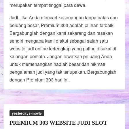
merupakan tempat tinggal para dewa.
Jadi, jika Anda mencari kesenangan tanpa batas dan
peluang besar, Premium 303 adalah pilihan terbaik.
Bergabunglah dengan kami sekarang dan rasakan
sendiri mengapa kami diakui sebagai salah satu
website judi online terlengkap yang paling disukai di
kalangan pemain. Jangan lewatkan peluang Anda
untuk memenangkan hadiah besar dan nikmati
pengalaman judi yang tak terlupakan. Bergabunglah
dengan Premium 303 hari ini.
yesterdays-movie
PREMIUM 303 WEBSITE JUDI SLOT