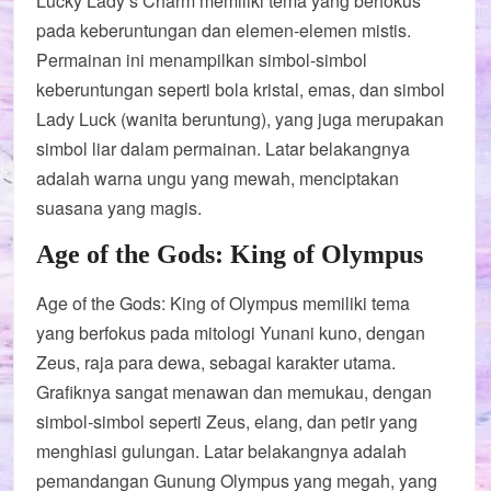
Lucky Lady’s Charm memiliki tema yang berfokus
pada keberuntungan dan elemen-elemen mistis.
Permainan ini menampilkan simbol-simbol
keberuntungan seperti bola kristal, emas, dan simbol
Lady Luck (wanita beruntung), yang juga merupakan
simbol liar dalam permainan. Latar belakangnya
adalah warna ungu yang mewah, menciptakan
suasana yang magis.
Age of the Gods: King of Olympus
Age of the Gods: King of Olympus memiliki tema
yang berfokus pada mitologi Yunani kuno, dengan
Zeus, raja para dewa, sebagai karakter utama.
Grafiknya sangat menawan dan memukau, dengan
simbol-simbol seperti Zeus, elang, dan petir yang
menghiasi gulungan. Latar belakangnya adalah
pemandangan Gunung Olympus yang megah, yang