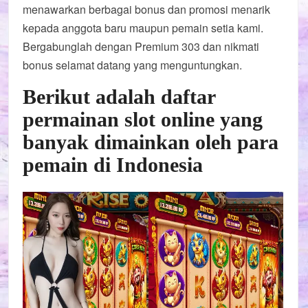
menawarkan berbagai bonus dan promosi menarik
kepada anggota baru maupun pemain setia kami.
Bergabunglah dengan Premium 303 dan nikmati
bonus selamat datang yang menguntungkan.
Berikut adalah daftar
permainan slot online yang
banyak dimainkan oleh para
pemain di Indonesia