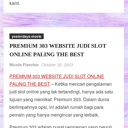
kami.
yesterdays-movie
PREMIUM 303 WEBSITE JUDI SLOT
ONLINE PALING THE BEST
Nicole Fletcher
October 30, 2023
PREMIUM 303 WEBSITE JUDI SLOT ONLINE
PALING THE BEST
– Ketika mencari pengalaman
judi slot online yang tak tertandingi, hanya ada satu
tujuan yang memikat: Premium 303. Dalam dunia
berlimpahnya opsi, ini adalah rumah bagi para
pemain yang hanya mengincar yang terbaik.
Premium 303 adalah pusat permainan yang penuh