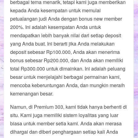
berbagai tema menarik, tetapi kami juga memberikan
kepada Anda kesempatan untuk memulai
petualangan judi Anda dengan bonus new member
200%. Ini adalah kesempatan Anda untuk
mendapatkan lebih banyak nilai dari setiap deposit
yang Anda buat. Ini berarti jika Anda melakukan
deposit sebesar Rp100.000, Anda akan menerima
bonus sebesar Rp200.000, dan Anda akan memiliki
total Rp300.000 untuk dimainkan. Ini adalah peluang
besar untuk menjelajahi berbagai permainan kami,
mencoba keberuntungan Anda, dan mungkin meraih
kemenangan besar.
Namun, di Premium 303, kami tidak hanya berhenti di
situ. Kami juga memiliki sistem loyalitas yang luar
biasa untuk member setia kami. Anda akan merasa
dihargai dan diberi penghargaan setiap kali Anda