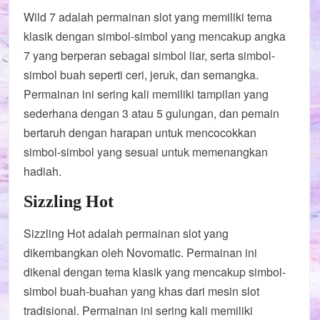
Wild 7 adalah permainan slot yang memiliki tema
klasik dengan simbol-simbol yang mencakup angka
7 yang berperan sebagai simbol liar, serta simbol-
simbol buah seperti ceri, jeruk, dan semangka.
Permainan ini sering kali memiliki tampilan yang
sederhana dengan 3 atau 5 gulungan, dan pemain
bertaruh dengan harapan untuk mencocokkan
simbol-simbol yang sesuai untuk memenangkan
hadiah.
Sizzling Hot
Sizzling Hot adalah permainan slot yang
dikembangkan oleh Novomatic. Permainan ini
dikenal dengan tema klasik yang mencakup simbol-
simbol buah-buahan yang khas dari mesin slot
tradisional. Permainan ini sering kali memiliki