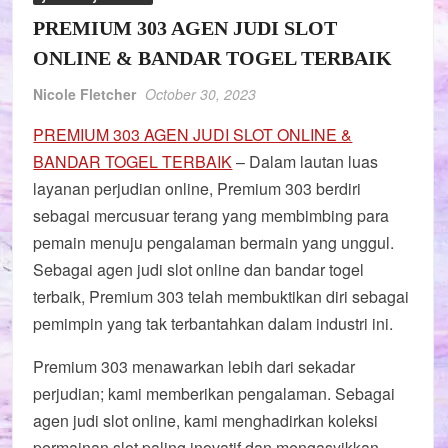
PREMIUM 303 AGEN JUDI SLOT
ONLINE & BANDAR TOGEL TERBAIK
Nicole Fletcher
October 30, 2023
PREMIUM 303 AGEN JUDI SLOT ONLINE &
BANDAR TOGEL TERBAIK
– Dalam lautan luas
layanan perjudian online, Premium 303 berdiri
sebagai mercusuar terang yang membimbing para
pemain menuju pengalaman bermain yang unggul.
Sebagai agen judi slot online dan bandar togel
terbaik, Premium 303 telah membuktikan diri sebagai
pemimpin yang tak terbantahkan dalam industri ini.
Premium 303 menawarkan lebih dari sekadar
perjudian; kami memberikan pengalaman. Sebagai
agen judi slot online, kami menghadirkan koleksi
permainan slot paling inovatif dan mengasyikkan