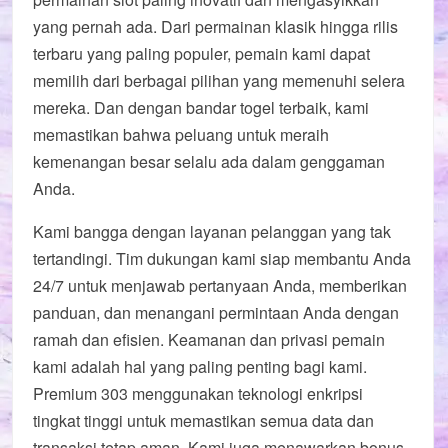
yang pernah ada. Dari permainan klasik hingga rilis
terbaru yang paling populer, pemain kami dapat
memilih dari berbagai pilihan yang memenuhi selera
mereka. Dan dengan bandar togel terbaik, kami
memastikan bahwa peluang untuk meraih
kemenangan besar selalu ada dalam genggaman
Anda.
Kami bangga dengan layanan pelanggan yang tak
tertandingi. Tim dukungan kami siap membantu Anda
24/7 untuk menjawab pertanyaan Anda, memberikan
panduan, dan menangani permintaan Anda dengan
ramah dan efisien. Keamanan dan privasi pemain
kami adalah hal yang paling penting bagi kami.
Premium 303 menggunakan teknologi enkripsi
tingkat tinggi untuk memastikan semua data dan
transaksi tetap aman. Kami juga menawarkan bonus