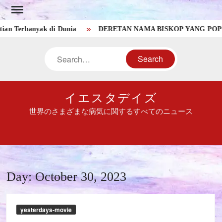
Skip
to
rbanyak di Dunia
DERETAN NAMA BISKOP YANG POPULER 
content
Search
イエスタデイズ
世界のさまざまな病気に関するすべてのニュース
Day:
October 30, 2023
yesterdays-movie