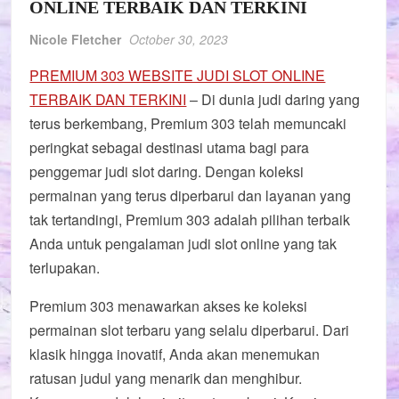
ONLINE TERBAIK DAN TERKINI
Nicole Fletcher
October 30, 2023
PREMIUM 303 WEBSITE JUDI SLOT ONLINE
TERBAIK DAN TERKINI
– Di dunia judi daring yang
terus berkembang, Premium 303 telah memuncaki
peringkat sebagai destinasi utama bagi para
penggemar judi slot daring. Dengan koleksi
permainan yang terus diperbarui dan layanan yang
tak tertandingi, Premium 303 adalah pilihan terbaik
Anda untuk pengalaman judi slot online yang tak
terlupakan.
Premium 303 menawarkan akses ke koleksi
permainan slot terbaru yang selalu diperbarui. Dari
klasik hingga inovatif, Anda akan menemukan
ratusan judul yang menarik dan menghibur.