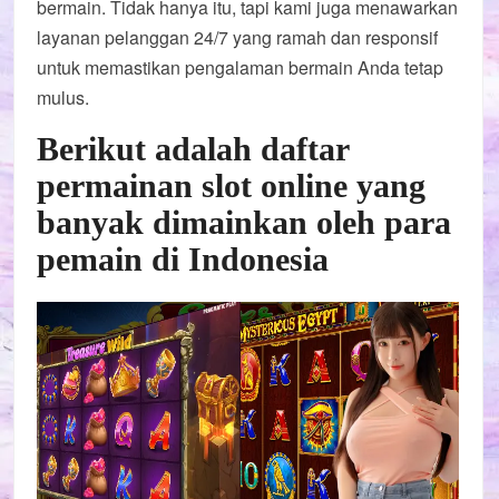
bermain. Tidak hanya itu, tapi kami juga menawarkan
layanan pelanggan 24/7 yang ramah dan responsif
untuk memastikan pengalaman bermain Anda tetap
mulus.
Berikut adalah daftar
permainan slot online yang
banyak dimainkan oleh para
pemain di Indonesia