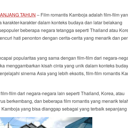
PANJANG TAHUN
– Film romantis Kamboja adalah film-film ya
karakter-karakter dalam konteks budaya dan latar belakang
sepopuler beberapa negara tetangga seperti Thailand atau Kor
encuri hati penonton dengan cerita-cerita yang menarik dan pe
capai popularitas yang sama dengan film-film dari negara-neg
Mereka menggambarkan kisah cinta yang unik dalam konteks buda
njelajahi sinema Asia yang lebih eksotis, film-film romantis K
ilm-film dari negara-negara lain seperti Thailand, Korea, atau
erus berkembang, dan beberapa film romantis yang menarik tela
is Kamboja yang bisa dianggap sebagai yang terbaik sepanjang