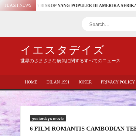
Skip
FLASH NEWS
KOP YANG POPULER DI AMERIKA SERIKAT
DERETAN NAM
to
content
Search
イエスタデイズ
世界のさまざまな病気に関するすべてのニュース
HOME
DILAN 1991
JOKER
PRIVACY POLICY
yesterdays-movie
6 FILM ROMANTIS CAMBODIAN TE