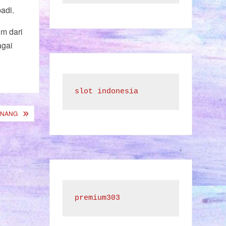
adi.
lm dari
agai
slot indonesia
ENANG
premium303