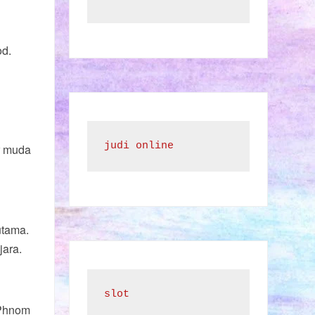
od.
judi online
r muda
 utama.
jara.
slot
 Phnom