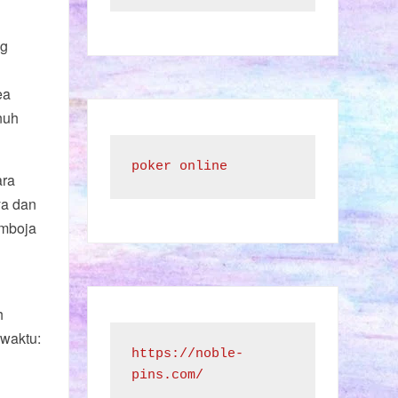
ng
ea
nuh
poker online
ara
ya dan
amboja
h
 waktu:
https://noble-
pins.com/