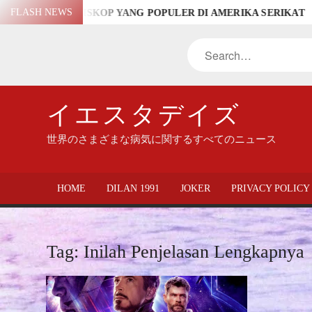
Skip
FLASH NEWS
ANG POPULER DI AMERIKA SERIKAT
DERETAN NAMA BIO
to
content
Search
イエスタデイズ
世界のさまざまな病気に関するすべてのニュース
HOME
DILAN 1991
JOKER
PRIVACY POLICY
Tag:
Inilah Penjelasan Lengkapnya