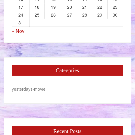
17
18
19
20
21
22
23
24
25
26
27
28
29
30
31
« Nov
Categories
yesterdays-movie
Recent Posts