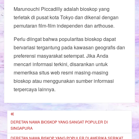
Marunouchi Piccadilly adalah bioskop yang
terletak di pusat kota Tokyo dan dikenal dengan
pemutaran film-film independen dan arthouse.
Perlu diingat bahwa popularitas bioskop dapat
bervariasi tergantung pada kawasan geografis dan
preferensi masyarakat setempat. Jika Anda
mencari informasi terkini, disarankan untuk
memeriksa situs web resmi masing-masing
bioskop atau menggunakan sumber informasi
terpercaya lainnya.
Post
DERETAN NAMA BIOSKOP YANG SANGAT POPULER DI
navigation
SINGAPURA
DERETAN NAMA BISKOP YANG POPULER DI AMERIKA SERIKAT