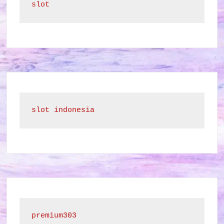
slot
slot indonesia
premium303