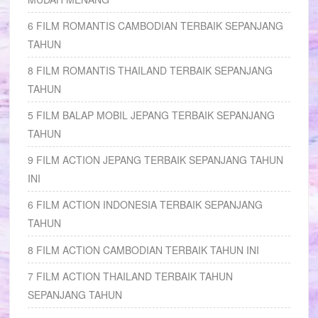
6 FILM ROMANTIS CAMBODIAN TERBAIK SEPANJANG
TAHUN
8 FILM ROMANTIS THAILAND TERBAIK SEPANJANG
TAHUN
5 FILM BALAP MOBIL JEPANG TERBAIK SEPANJANG
TAHUN
9 FILM ACTION JEPANG TERBAIK SEPANJANG TAHUN
INI
6 FILM ACTION INDONESIA TERBAIK SEPANJANG
TAHUN
8 FILM ACTION CAMBODIAN TERBAIK TAHUN INI
7 FILM ACTION THAILAND TERBAIK TAHUN
SEPANJANG TAHUN