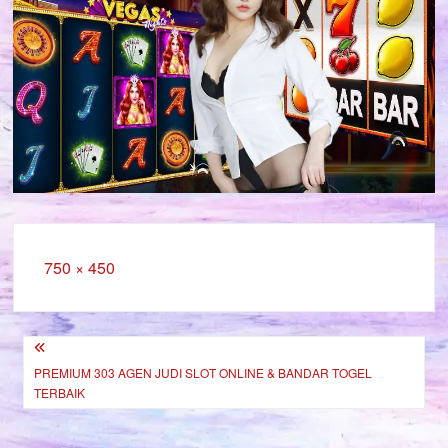
Full
750 × 450
size
Post
PREMIUM 303 AGEN JUDI SLOT ONLINE & BANDAR TOGEL
navigation
TERBAIK