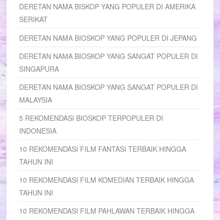
DERETAN NAMA BISKOP YANG POPULER DI AMERIKA
SERIKAT
DERETAN NAMA BIOSKOP YANG POPULER DI JEPANG
DERETAN NAMA BIOSKOP YANG SANGAT POPULER DI
SINGAPURA
DERETAN NAMA BIOSKOP YANG SANGAT POPULER DI
MALAYSIA
5 REKOMENDASI BIOSKOP TERPOPULER DI
INDONESIA
10 REKOMENDASI FILM FANTASI TERBAIK HINGGA
TAHUN INI
10 REKOMENDASI FILM KOMEDIAN TERBAIK HINGGA
TAHUN INI
10 REKOMENDASI FILM PAHLAWAN TERBAIK HINGGA