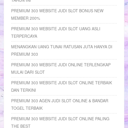
PREMIUM 303 WEBSITE JUDI SLOT BONUS NEW
MEMBER 200%
PREMIUM 303 WEBSITE JUDI SLOT UANG ASLI
TERPERCAYA
MENANGKAN UANG TUNAI RATUSAN JUTA HANYA DI
PREMIUM 303
PREMIUM 303 WEBSITE JUDI ONLINE TERLENGKAP
MULAI DARI SLOT
PREMIUM 303 WEBSITE JUDI SLOT ONLINE TERBAIK
DAN TERKINI
PREMIUM 303 AGEN JUDI SLOT ONLINE & BANDAR
TOGEL TERBAIK
PREMIUM 303 WEBSITE JUDI SLOT ONLINE PALING
THE BEST