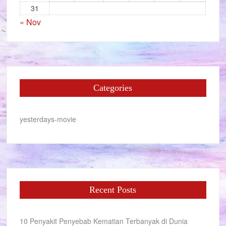
31
« Nov
Categories
yesterdays-movie
Recent Posts
10 Penyakit Penyebab Kematian Terbanyak di Dunia