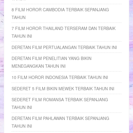
8 FILM HOROR CAMBODIA TERBAIK SEPANJANG
TAHUN
7 FILM HOROR THAILAND TERSERAM DAN TERBAIK
TAHUN INI
DERETAN FILM PERTUALANGAN TERBAIK TAHUN INI
DERETAN FILM PENELITIAN YANG BIKIN
MENEGANGKAN TAHUN INI
10 FILM HOROR INDONESIA TERBAIK TAHUN INI
SEDERET 5 FILM BIKIN MEWEK TERBAIK TAHUN INI
SEDERET FILM ROMANSA TERBAIK SEPANJANG
TAHUN INI
DERETAN FILM PAHLAWAN TERBAIK SEPANJANG
TAHUN INI