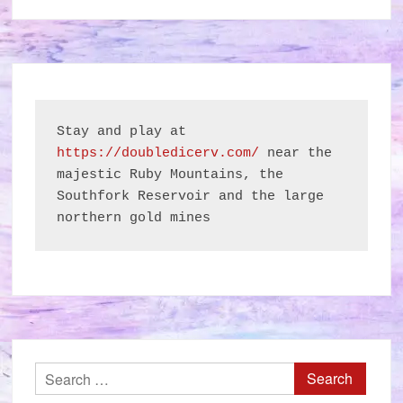
Stay and play at 
https://doubledicerv.com/
 near the 
majestic Ruby Mountains, the 
Southfork Reservoir and the large 
northern gold mines
Search
for: