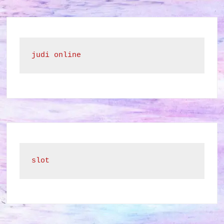
judi online
slot