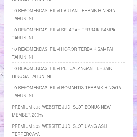
10 REKOMENDASI FILM LAUTAN TERBAIK HINGGA
TAHUN INI
10 REKOMENDASI FILM SEJARAH TERBAIK SAMPAI
TAHUN INI
10 REKOMENDASI FILM HOROR TERBAIK SAMPAI
TAHUN INI
10 REKOMENDASI FILM PETUALANGAN TERBAIK
HINGGA TAHUN INI
10 REKOMENDASI FILM ROMANTIS TERBAIK HINGGA
TAHUN INI
PREMIUM 303 WEBSITE JUDI SLOT BONUS NEW
MEMBER 200%
PREMIUM 303 WEBSITE JUDI SLOT UANG ASLI
TERPERCAYA