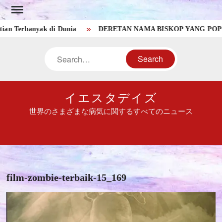
Skip
to
 Terbanyak di Dunia
DERETAN NAMA BISKOP YANG POPULE
content
Search
イエスタデイズ
世界のさまざまな病気に関するすべてのニュース
film-zombie-terbaik-15_169