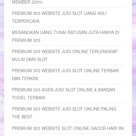
MEMBER 200%
PREMIUM 303 WEBSITE JUDI SLOT UANG ASLI
TERPERCAYA
MENANGKAN UANG TUNAI RATUSAN JUTA HANYA DI
PREMIUM 303
PREMIUM 303 WEBSITE JUDI ONLINE TERLENGKAP
MULAI DARI SLOT
PREMIUM 303 WEBSITE JUDI SLOT ONLINE TERBAIK
DAN TERKINI
PREMIUM 303 AGEN JUDI SLOT ONLINE & BANDAR
TOGEL TERBAIK
PREMIUM 303 WEBSITE JUDI SLOT ONLINE PALING
THE BEST
PREMIUM 303 WEBSITE SLOT ONLINE GACOR HARI INI