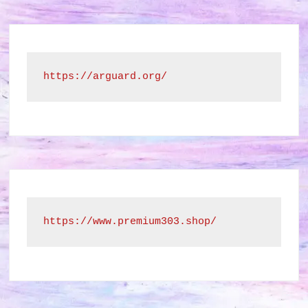
https://arguard.org/
https://www.premium303.shop/