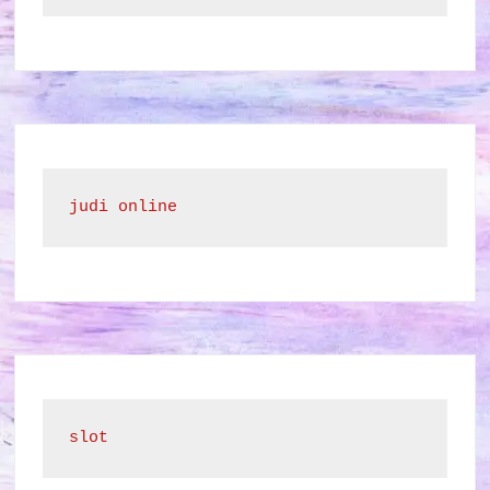
judi online
slot