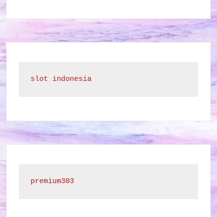
slot indonesia
premium303