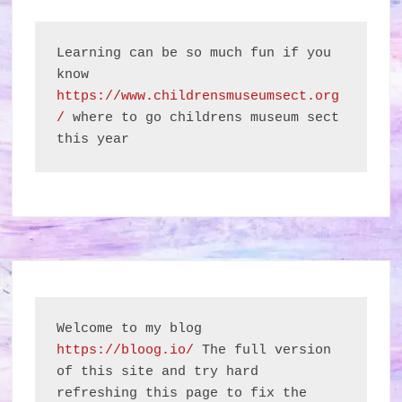
Learning can be so much fun if you 
know 
https://www.childrensmuseumsect.org
/
 where to go childrens museum sect 
this year
Welcome to my blog 
https://bloog.io/
 The full version 
of this site and try hard 
refreshing this page to fix the 