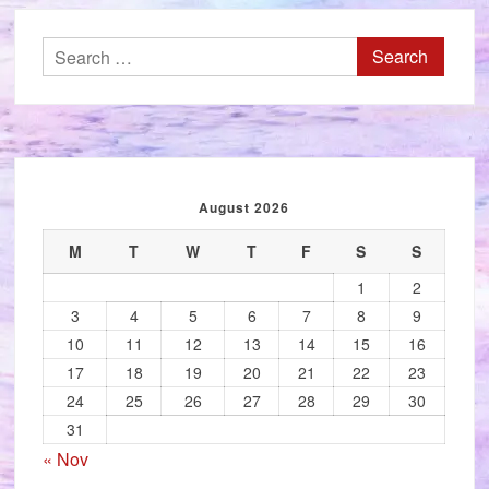
Search
for:
August 2026
M
T
W
T
F
S
S
1
2
3
4
5
6
7
8
9
10
11
12
13
14
15
16
17
18
19
20
21
22
23
24
25
26
27
28
29
30
31
« Nov