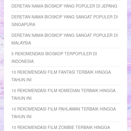
DERETAN NAMA BIOSKOP YANG POPULER DI JEPANG
DERETAN NAMA BIOSKOP YANG SANGAT POPULER DI
SINGAPURA
DERETAN NAMA BIOSKOP YANG SANGAT POPULER DI
MALAYSIA
5 REKOMENDASI BIOSKOP TERPOPULER DI
INDONESIA
10 REKOMENDASI FILM FANTASI TERBAIK HINGGA
TAHUN INI
10 REKOMENDASI FILM KOMEDIAN TERBAIK HINGGA
TAHUN INI
10 REKOMENDASI FILM PAHLAWAN TERBAIK HINGGA
TAHUN INI
10 REKOMENDASI FILM ZOMBIE TERBAIK HINGGA