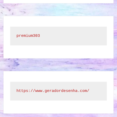
premium303
https://www.geradordesenha.com/