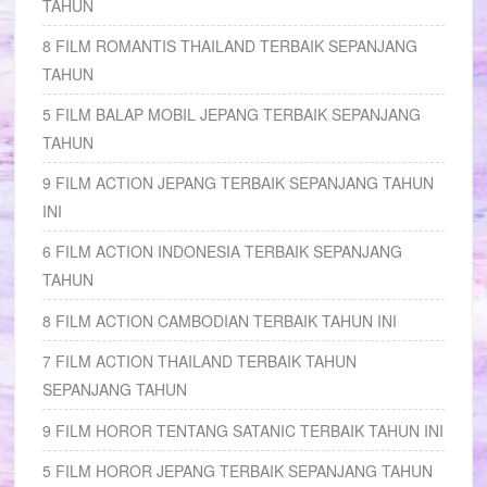
TAHUN
8 FILM ROMANTIS THAILAND TERBAIK SEPANJANG
TAHUN
5 FILM BALAP MOBIL JEPANG TERBAIK SEPANJANG
TAHUN
9 FILM ACTION JEPANG TERBAIK SEPANJANG TAHUN
INI
6 FILM ACTION INDONESIA TERBAIK SEPANJANG
TAHUN
8 FILM ACTION CAMBODIAN TERBAIK TAHUN INI
7 FILM ACTION THAILAND TERBAIK TAHUN
SEPANJANG TAHUN
9 FILM HOROR TENTANG SATANIC TERBAIK TAHUN INI
5 FILM HOROR JEPANG TERBAIK SEPANJANG TAHUN