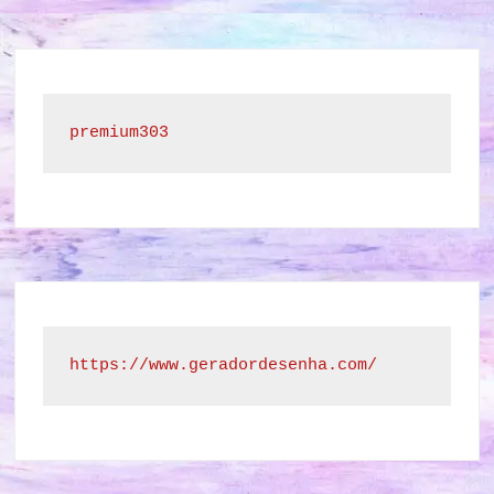
premium303
https://www.geradordesenha.com/