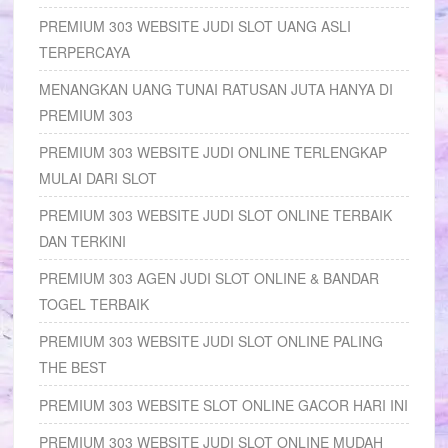
PREMIUM 303 WEBSITE JUDI SLOT UANG ASLI
TERPERCAYA
MENANGKAN UANG TUNAI RATUSAN JUTA HANYA DI
PREMIUM 303
PREMIUM 303 WEBSITE JUDI ONLINE TERLENGKAP
MULAI DARI SLOT
PREMIUM 303 WEBSITE JUDI SLOT ONLINE TERBAIK
DAN TERKINI
PREMIUM 303 AGEN JUDI SLOT ONLINE & BANDAR
TOGEL TERBAIK
PREMIUM 303 WEBSITE JUDI SLOT ONLINE PALING
THE BEST
PREMIUM 303 WEBSITE SLOT ONLINE GACOR HARI INI
PREMIUM 303 WEBSITE JUDI SLOT ONLINE MUDAH