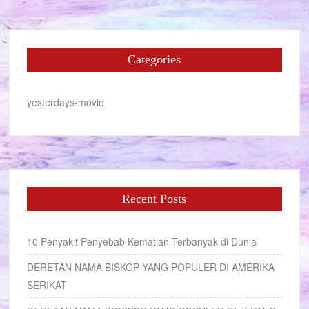
Categories
yesterdays-movie
Recent Posts
10 Penyakit Penyebab Kematian Terbanyak di Dunia
DERETAN NAMA BISKOP YANG POPULER DI AMERIKA
SERIKAT