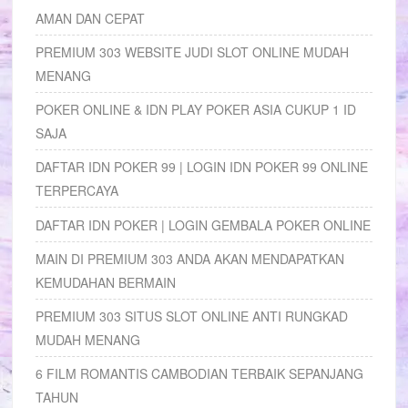
AMAN DAN CEPAT
PREMIUM 303 WEBSITE JUDI SLOT ONLINE MUDAH
MENANG
POKER ONLINE & IDN PLAY POKER ASIA CUKUP 1 ID
SAJA
DAFTAR IDN POKER 99 | LOGIN IDN POKER 99 ONLINE
TERPERCAYA
DAFTAR IDN POKER | LOGIN GEMBALA POKER ONLINE
MAIN DI PREMIUM 303 ANDA AKAN MENDAPATKAN
KEMUDAHAN BERMAIN
PREMIUM 303 SITUS SLOT ONLINE ANTI RUNGKAD
MUDAH MENANG
6 FILM ROMANTIS CAMBODIAN TERBAIK SEPANJANG
TAHUN