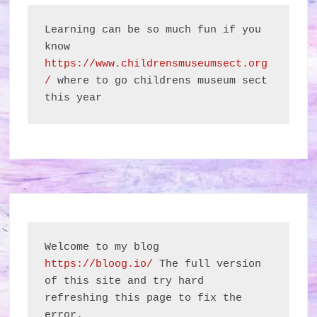
Learning can be so much fun if you 
know 
https://www.childrensmuseumsect.org
/
 where to go childrens museum sect 
this year
Welcome to my blog 
https://bloog.io/
 The full version 
of this site and try hard 
refreshing this page to fix the 
error.