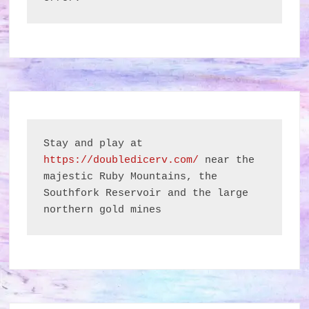
Stay and play at 
https://doubledicerv.com/
 near the 
majestic Ruby Mountains, the 
Southfork Reservoir and the large 
northern gold mines