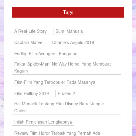
Tags
A Real-Life Story
Bumi Manusia
Captain Marvel
Charlie’s Angels 2019
Ending Film Avengers: Endgame
Fakta 'Spider-Man: No Way Home' Yang Membuat
Kagum
Film-Film Yang Terpopuler Pada Masanya
Film Hellboy 2019
Frozen 2
Hal Menarik Tentang Film Disney Baru “Jungle
Cruise”
Inilah Penjelasan Lengkapnya
Review Film Horor Terbaik Yang Pernah Ada