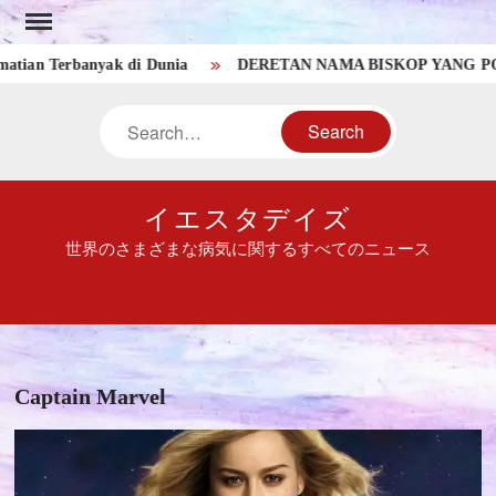
Skip
to
n Terbanyak di Dunia
DERETAN NAMA BISKOP YANG POPUL
content
Search
イエスタデイズ
世界のさまざまな病気に関するすべてのニュース
Captain Marvel