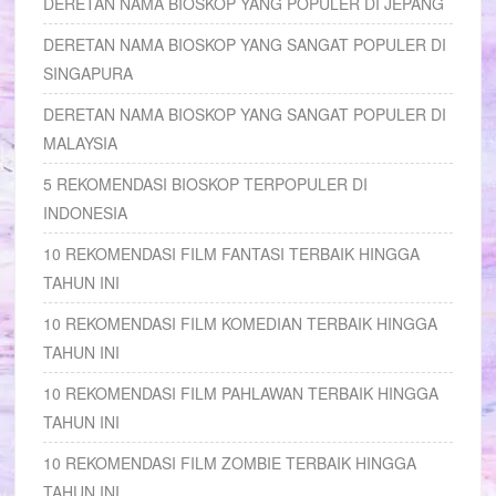
DERETAN NAMA BIOSKOP YANG POPULER DI JEPANG
DERETAN NAMA BIOSKOP YANG SANGAT POPULER DI
SINGAPURA
DERETAN NAMA BIOSKOP YANG SANGAT POPULER DI
MALAYSIA
5 REKOMENDASI BIOSKOP TERPOPULER DI
INDONESIA
10 REKOMENDASI FILM FANTASI TERBAIK HINGGA
TAHUN INI
10 REKOMENDASI FILM KOMEDIAN TERBAIK HINGGA
TAHUN INI
10 REKOMENDASI FILM PAHLAWAN TERBAIK HINGGA
TAHUN INI
10 REKOMENDASI FILM ZOMBIE TERBAIK HINGGA
TAHUN INI